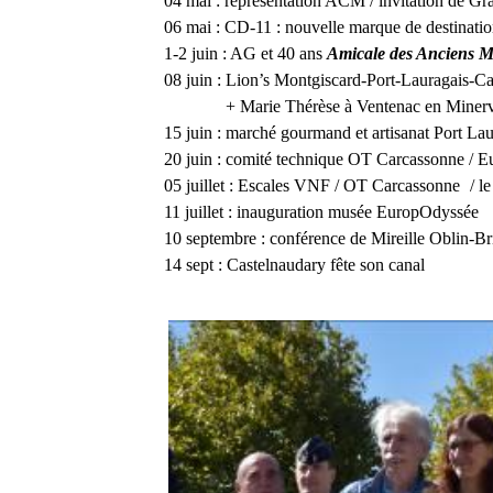
04 mai : représentation ACM / invitation de Gra
06 mai : CD-11 : nouvelle marque de destina
1-2 juin : AG et 40 ans
Amicale des Anciens M
08 juin : Lion’s Montgiscard-Port-Lauragais-
+ Marie Thérèse à Ventenac en Minerv
15 juin : marché gourmand et artisanat Port La
20 juin : comité technique OT Carcassonne / 
05 juillet : Escales VNF / OT Carcassonne
/ l
11 juillet : inauguration musée EuropOdyssée
10 septembre : conférence de Mireille Oblin-
14 sept : Castelnaudary fête son canal