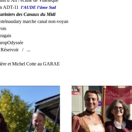
ins d’Art / écluse de Villesèque
tion ADT-11
l’AUDE l’âme Sud
ariniers des Canaux du Midi
Castelnaudary marche canal non-voyan
ois
uragais
EuropOdyssée
e Réservoir / ...
Brière et Michel Cotte au GARAE