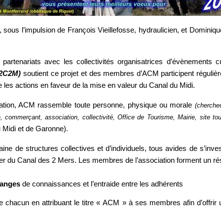
sous l’impulsion de François Vieillefosse, hydraulicien, et Dominiqu
partenariats avec les collectivités organisatrices d’évènements c
A2C2M)
soutient ce projet et des membres d’ACM participent réguliè
 les actions en faveur de la mise en valeur du Canal du Midi.
iation, ACM rassemble toute personne, physique ou morale
(chercheu
e, commerçant, association, collectivité, Office de Tourisme, Mairie, site to
 Midi et de Garonne).
ine de structures collectives et d’individuels, tous avides de s’inve
ager du Canal des 2 Mers. Les membres de l’association forment un rés
changes
de connaissances et l’entraide entre les adhérents
 de chacun en attribuant le titre « ACM » à ses membres afin d’offrir 